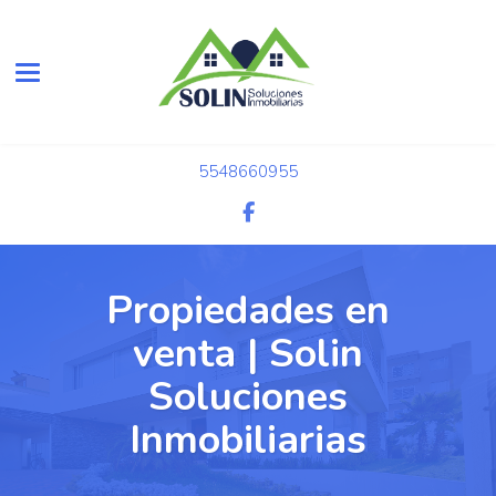
Toggle navigation
5548660955
Propiedades en
venta | Solin
Soluciones
Inmobiliarias