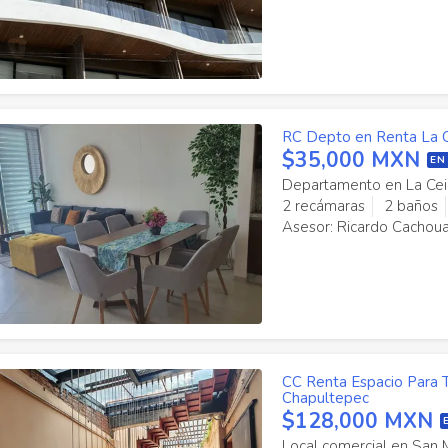
RC Depto en Renta La 
$35,000 MXN
EN
Departamento en La Cei
2 recámaras
2 baños
Asesor: Ricardo Cachou
CC Renta Espacio Para T
Chapultepec
$128,000 MXN
Local comercial en San 