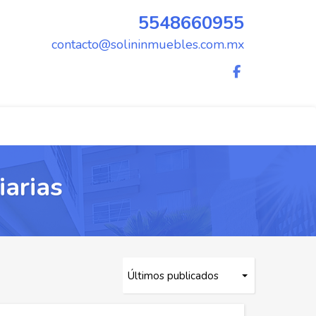
5548660955
contacto@solininmuebles.com.mx
iarias