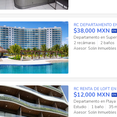
RC DEPARTAMENTO E
$38,000 MXN
EN
Departamento en Superm
2 recámaras
2 baños
Asesor: Solin Inmuebles
RC RENTA DE LOFT E
$12,000 MXN
EN
Departamento en Playa 
Estudio
1 baño
35 
Asesor: Solin Inmuebles