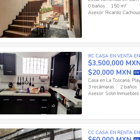
0 baños
150 m²
Asesor: Ricardo Cachou
RC CASA EN VENTA E
$3,500,000 MX
$20,000 MXN
EN
Casa en La Toscana, Pla
3 recámaras
2 baños
Asesor: Solin Inmuebles
CC CASA EN RENTA EN
$60,000 MXN
EN