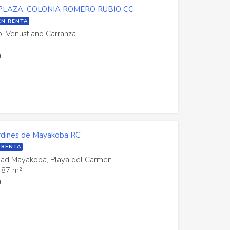
PLAZA, COLONIA ROMERO RUBIO CC
EN RENTA
o, Venustiano Carranza
a
rdines de Mayakoba RC
 RENTA
udad Mayakoba, Playa del Carmen
87 m²
a