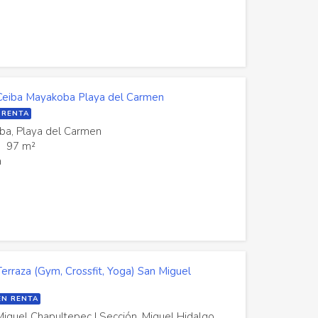
Ceiba Mayakoba Playa del Carmen
 RENTA
ba, Playa del Carmen
97 m²
a
erraza (Gym, Crossfit, Yoga) San Miguel
EN RENTA
Miguel Chapultepec I Sección, Miguel Hidalgo