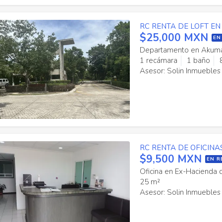
RC RENTA DE LOFT EN
$25,000 MXN
EN
Departamento en Akuma
1 recámara
1 baño
Asesor: Solin Inmuebles
RC RENTA DE OFICIN
$9,500 MXN
EN R
Oficina en Ex-Hacienda 
25 m²
Asesor: Solin Inmuebles